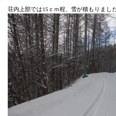
荘内上部では15ｃｍ程、雪が積もりまし