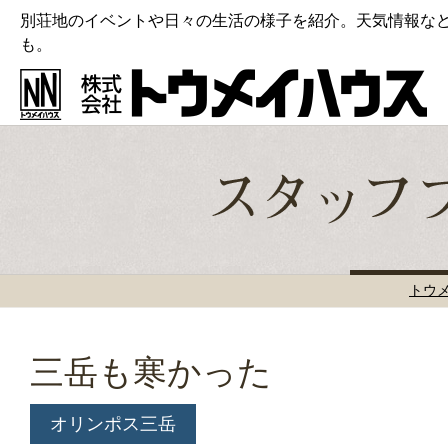
別荘地のイベントや日々の生活の様子を紹介。天気情報な
も。
トウ
三岳も寒かった
オリンポス三岳