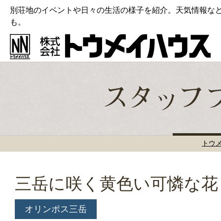
別荘地のイベントや日々の生活の様子を紹介。天気情報な
も。
トウ
三岳に咲く黄色い可憐な花
オリンポス三岳