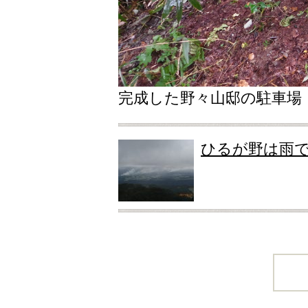
完成した野々山邸の駐車場
ひるが野は雨