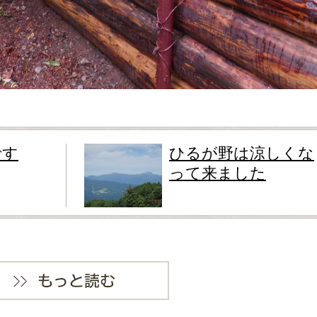
です
ひるが野は涼しくな
って来ました