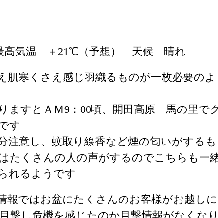
最高気温 ＋21℃（予想） 天候 晴れ
迎え肌寒くさえ感じ羽織るものが一枚必要のよ
りますとＡＭ9：00頃、開田高原 馬の里で
です
分注意し、蚊取り線香など煙の匂いがするも
はたくさんの人の声がするのでこちらも一
られるようです
情報ではお盆にたくさんのお客様がお越しに
目撃し危機を感じたのか目撃情報がなくな