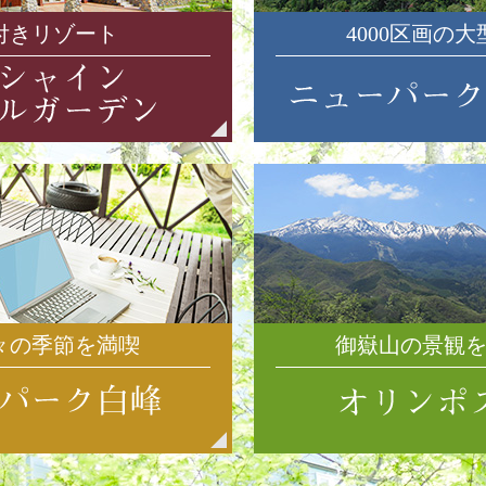
付きリゾート
4000区画の
々の季節を満喫
御嶽山の景観