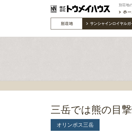
別荘地
三岳では熊の目撃
オリンポス三岳