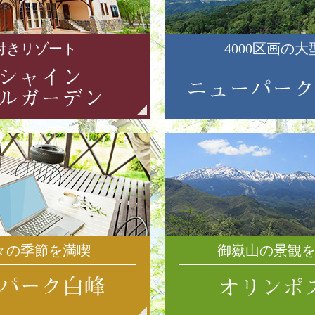
付きリゾート
4000区画の
々の季節を満喫
御嶽山の景観