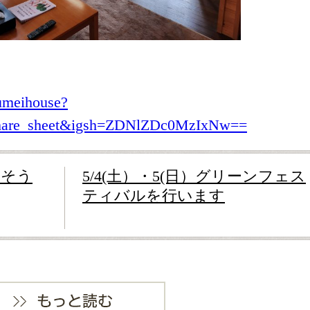
umeihouse?
share_sheet&igsh=ZDNlZDc0MzIxNw==
さそう
5/4(土）・5(日）グリーンフェス
ティバルを行います