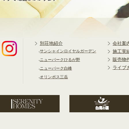
別荘地紹介
会社案
サンシャインロイヤルガーデン
施工実
販売物
ニューパークひるが野
ライブ
ニューパーク白峰
オリンポス三岳