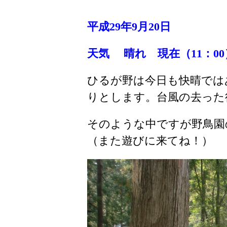
平成29年9月20
日
天気 晴れ
現在（11
：00
ひるが野は今日も快晴では
りとします。台風の去った
そのような中ですが野鳥園
（また遊びに来てね！）