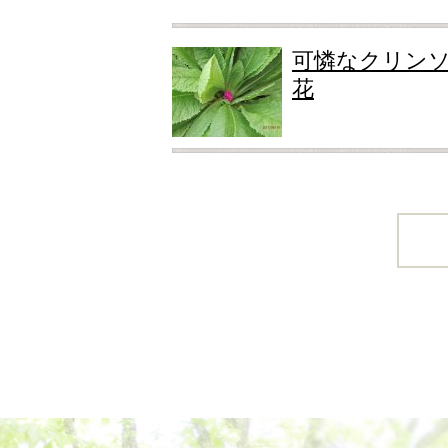
可憐なクリン
花