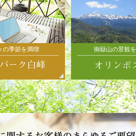
々の季節を満喫
御嶽山の景観