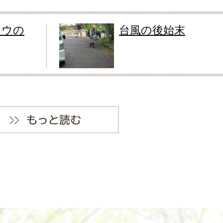
ソウの
台風の後始末