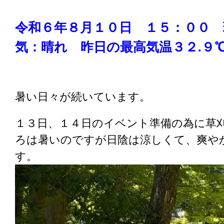
令和６年８月１０日 １５：００ 
気：晴れ
昨日の
最高気温３２.９
暑い日々が続いています。
１３日、１４日のイベント準備の為に草
ろは暑いのですが日陰は涼しくて、爽や
す。