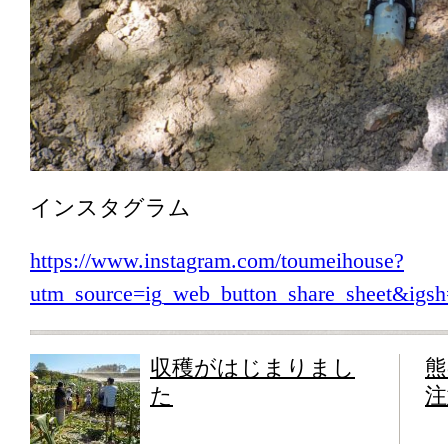
インスタグラム
https://www.instagram.com/toumeihouse?
utm_source=ig_web_button_share_sheet&i
収穫がはじまりまし
熊
た
注