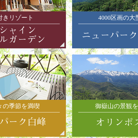
付きリゾート
4000区画の
々の季節を満喫
御嶽山の景観