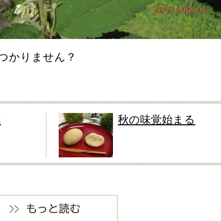
つかりません？
木
秋の味覚始まる