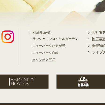
別荘地紹介
会社案
サンシャインロイヤルガーデン
施工実
販売物
ニューパークひるが野
ライブ
ニューパーク白峰
オリンポス三岳