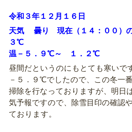
令和３
年１２月１６
日
天気 曇り
現在（１４：００）
３℃
温－５．９
℃
～ １．２℃
昼間だというのにもとても寒いで
－５．９℃でしたので、この冬一
掃除を行なっておりますが、明日
気予報ですので、除雪目印の確認
ております。