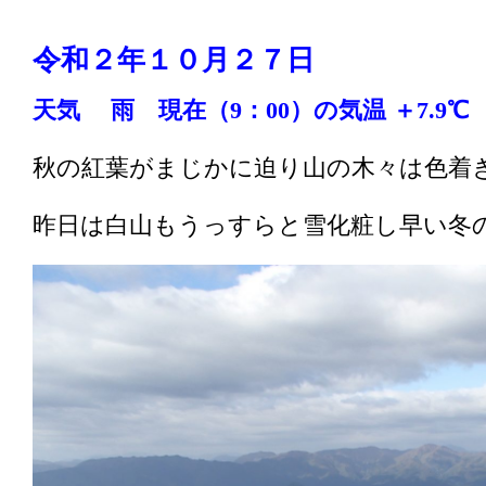
令和２
年１０
月２７
日
天気 雨
現在（9：00
）の気温 ＋7.9
秋の紅葉がまじかに迫り山の木々は色着
昨日は白山もうっすらと雪化粧し早い冬