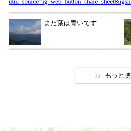
utm_source=ig_web_button_share_sheet&i
まだ葉は青いです