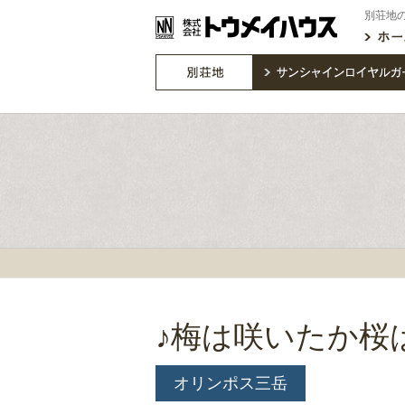
別荘地
♪梅は咲いたか桜
オリンポス三岳