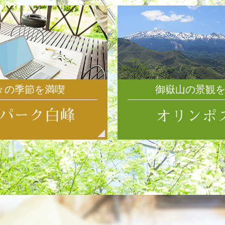
々の季節を満喫
御嶽山の景観