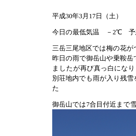
平成30年3月17日（土）
今日の最低気温 －2℃ 
三岳三尾地区では梅の花が
昨日の雨で御岳山や乗鞍岳
ましたが再び真っ白になり
別荘地内でも雨が入り残雪
た
御岳山では7合目付近まで