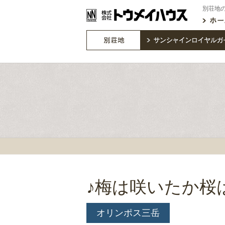
別荘地
♪梅は咲いたか桜
オリンポス三岳