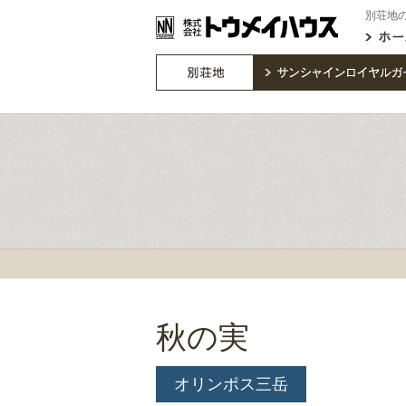
別荘地
秋の実
オリンポス三岳