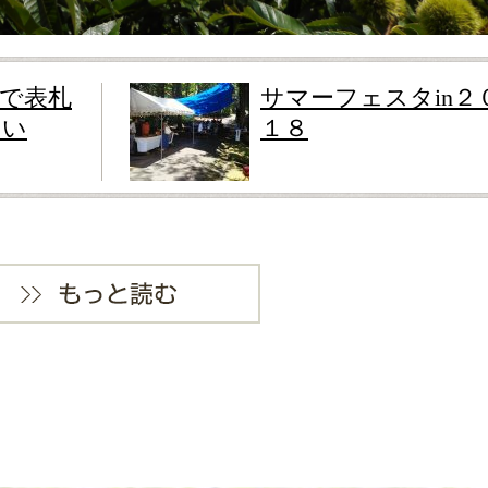
で表札
サマーフェスタin２
さい
１８