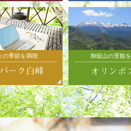
々の季節を満喫
御嶽山の景観