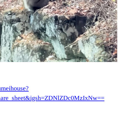
umeihouse?
share_sheet&igsh=ZDNlZDc0MzIxNw==