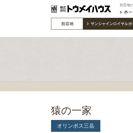
別荘地
猿の一家
オリンポス三岳