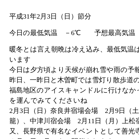
平成31年2月3日（日）節分
今日の最低気温 －6℃ 予想最高気温
暖冬とは言え朝晩は冷え込み、最低気温
います
今日は夕方頃より天候が崩れ雪や雨の予
昨日、一昨日と木曽町では雪灯り散歩道
福島地区のアイスキャンドルに行けなか
を運んでみてくださいね
2月3日（日）奈良井宿場会場 2月9日（
籠）、中津川宿会場 2月11日（月）上
又、長野県で有名なイベントとして善光寺