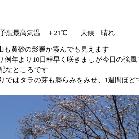
予想最高気温 ＋21℃ 天候 晴れ
山も黄砂の影響か霞んでも見えます
り例年より10日程早く咲きましが今日の強風
配なところです
りではタラの芽も膨らみをみせ、1週間ほど