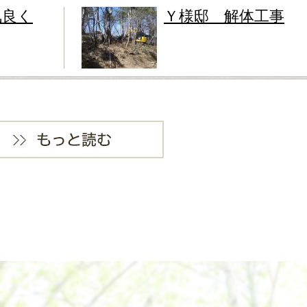
気良く
Ｙ様邸 解体工事