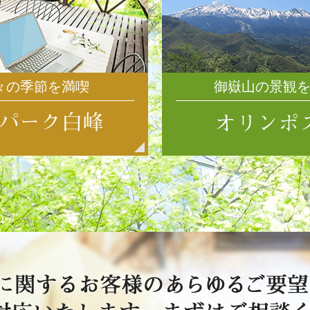
々の季節を満喫
御嶽山の景観