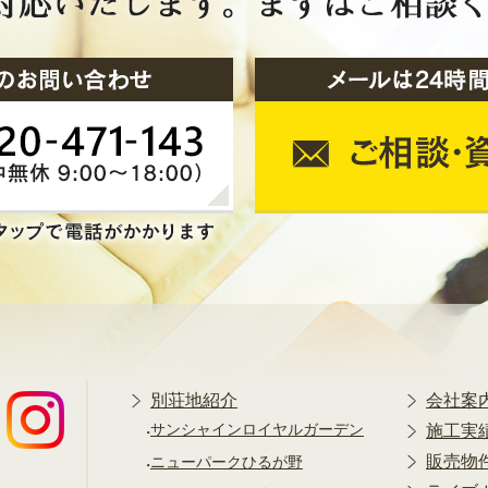
別荘地紹介
会社案
サンシャインロイヤルガーデン
施工実
販売物
ニューパークひるが野