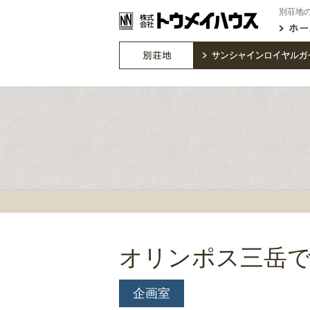
別荘地
オリンポス三岳
企画室