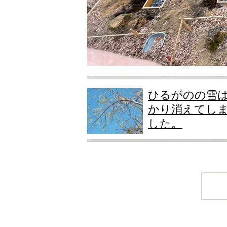
ひるがのの雪
かり消えてし
した。