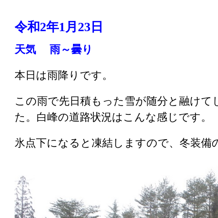
令和2
年1
月23
日
天気 雨～曇り
本日は雨降りです。
この雨で先日積もった雪が随分と融けて
た。白峰の道路状況はこんな感じです。
氷点下になると凍結しますので、冬装備