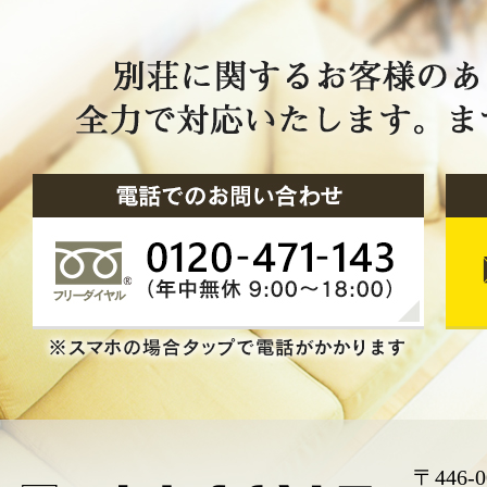
〒446-0